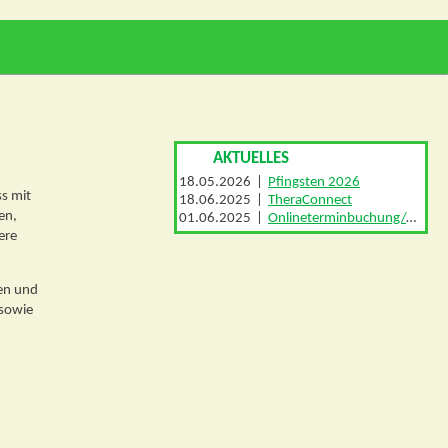
AKTUELLES
18.05.2026
|
Pfingsten 2026
ss mit
18.06.2025
|
TheraConnect
en,
01.06.2025
|
Onlineterminbuchung/APP
ere
den und
 sowie